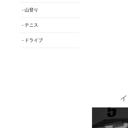
- 山登り
- テニス
- ドライブ