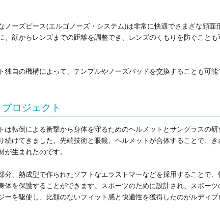
なノーズピース(エルゴノーズ・システム)は非常に快適でさまざな顔面
に、顔からレンズまでの距離を調整でき、レンズのくもりを防ぐことも
ト独自の機構によって、テンプルやノーズパッドを交換することも可能
・プロジェクト
トは転倒による衝撃から身体を守るためのヘルメットとサングラスの研
り続けてきました。先端技術と眼鏡、ヘルメットが合体することで、き
材が生まれたのです。
部分、熱成型で作られたソフトなエラストマーなどを採用することで、
身体を保護することができます。スポーツのために設計され、スポーツ
ジーを駆使し、比類のないフィット感と快適性を獲得したのがルディプ