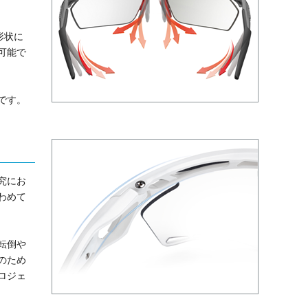
形状に
可能で
です。
究にお
わめて
転倒や
のため
ロジェ