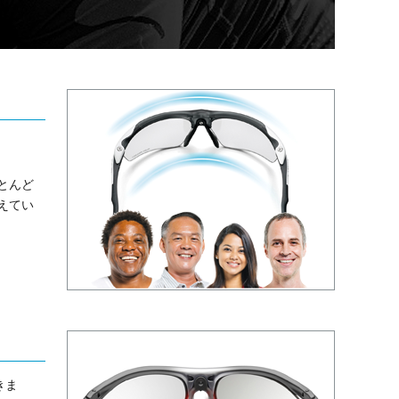
とんど
えてい
きま