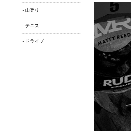
- 山登り
- テニス
- ドライブ