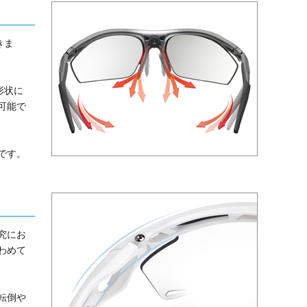
きま
形状に
可能で
です。
究にお
わめて
転倒や