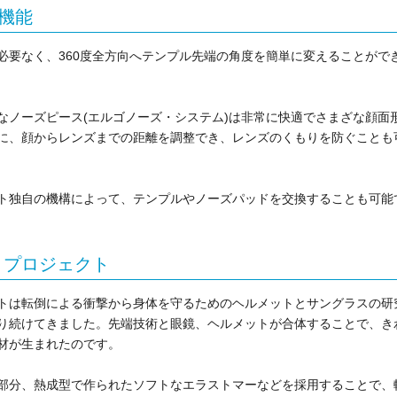
整機能
必要なく、360度全方向へテンプル先端の角度を簡単に変えることがで
なノーズピース(エルゴノーズ・システム)は非常に快適でさまざな顔面
に、顔からレンズまでの距離を調整でき、レンズのくもりを防ぐことも
ト独自の機構によって、テンプルやノーズパッドを交換することも可能
・プロジェクト
トは転倒による衝撃から身体を守るためのヘルメットとサングラスの研
り続けてきました。先端技術と眼鏡、ヘルメットが合体することで、き
材が生まれたのです。
部分、熱成型で作られたソフトなエラストマーなどを採用することで、